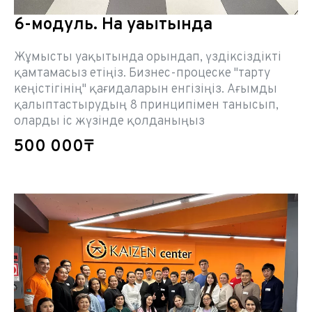
6-модуль. Нақ уақытында
Жұмысты уақытында орындап, үздіксіздікті
қамтамасыз етіңіз. Бизнес-процеске "тарту
кеңістігінің" қағидаларын енгізіңіз. Ағымды
қалыптастырудың 8 принципімен танысып,
оларды іс жүзінде қолданыңыз
500 000₸