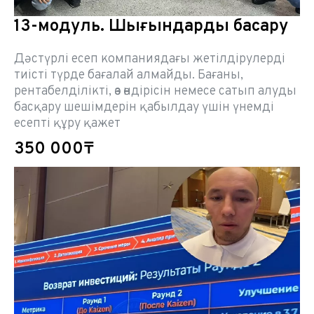
13-модуль. Шығындарды басқару
Дәстүрлі есеп компаниядағы жетілдірулерді
тиісті түрде бағалай алмайды. Бағаны,
рентабелділікті, өз өндірісін немесе сатып алуды
басқару шешімдерін қабылдау үшін үнемді
есепті құру қажет
350 000₸