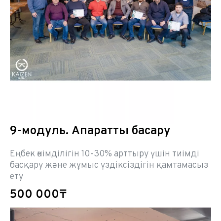
9-модуль. Ақпаратты басқару
Еңбек өнімділігін 10-30% арттыру үшін тиімді
басқару және жұмыс үздіксіздігін қамтамасыз
ету
500 000₸