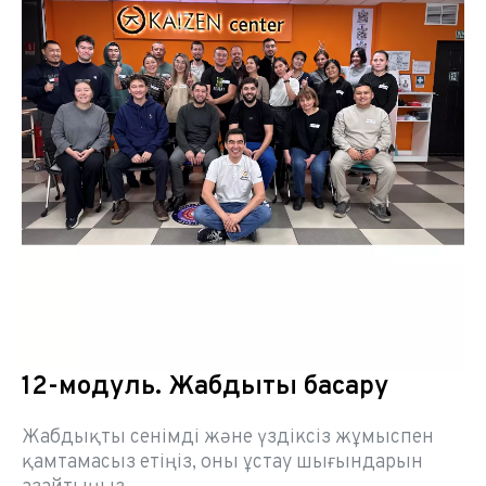
12-модуль. Жабдықты басқару
Жабдықты сенімді және үздіксіз жұмыспен
қамтамасыз етіңіз, оны ұстау шығындарын