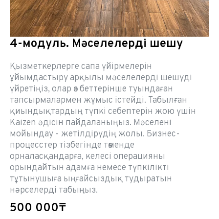
4-модуль. Мәселелерді шешу
Қызметкерлерге сапа үйірмелерін
ұйымдастыру арқылы мәселелерді шешуді
үйретіңіз, олар өз беттерінше туындаған
тапсырмалармен жұмыс істейді. Табылған
қиындықтардың түпкі себептерін жою үшін
Kaizen әдісін пайдаланыңыз. Мәселені
мойындау - жетілдірудің жолы. Бизнес-
процесстер тізбегінде төменде
орналасқандарға, келесі операцияны
орындайтын адамға немесе түпкілікті
тұтынушыға ыңғайсыздық тудыратын
нәрселерді табыңыз.
500 000₸