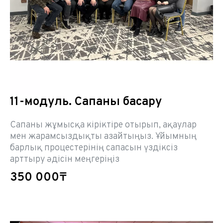
11-модуль. Сапаны басқару
Сапаны жұмысқа кіріктіре отырып, ақаулар
мен жарамсыздықты азайтыңыз. Ұйымның
барлық процестерінің сапасын үздіксіз
арттыру әдісін меңгеріңіз
350 000₸