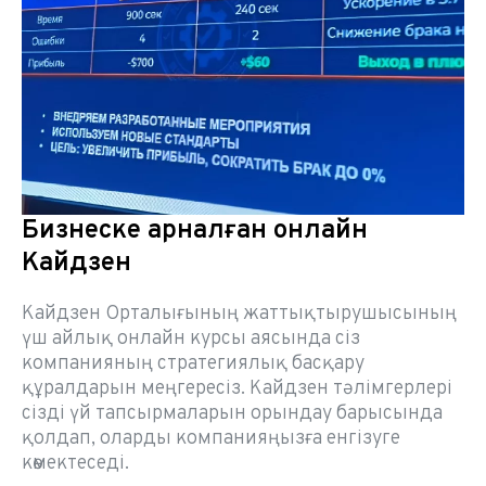
Бизнеске арналған онлайн
Кайдзен
Кайдзен Орталығының жаттықтырушысының
үш айлық онлайн курсы аясында сіз
компанияның стратегиялық басқару
құралдарын меңгересіз. Кайдзен тәлімгерлері
сізді үй тапсырмаларын орындау барысында
қолдап, оларды компанияңызға енгізуге
көмектеседі.