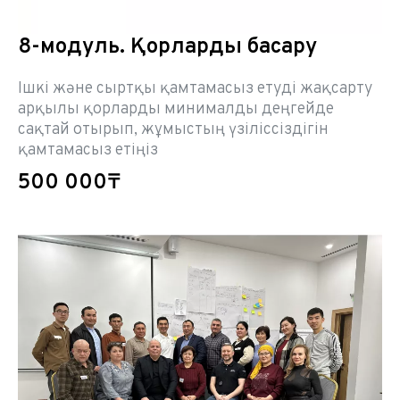
8-модуль. Қорларды басқару
Ішкі және сыртқы қамтамасыз етуді жақсарту
арқылы қорларды минималды деңгейде
сақтай отырып, жұмыстың үзіліссіздігін
қамтамасыз етіңіз
500 000₸