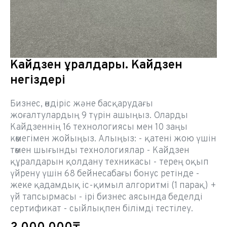
Кайдзен құралдары. Кайдзен
негіздері
Бизнес, өндіріс және басқарудағы
жоғалтулардың 9 түрін ашыңыз. Оларды
Кайдзеннің 16 технологиясы мен 10 заңы
көмегімен жойыңыз. Алыңыз: - қатені жою үшін
төмен шығынды технологиялар - Кайдзен
құралдарын қолдану техникасы - терең оқып
үйрену үшін 68 бейнесабағы бонус ретінде -
жеке қадамдық іс-қимыл алгоритмі (1 парақ) +
үй тапсырмасы - ірі бизнес аясында беделді
сертификат - сыйлықпен білімді тестілеу.