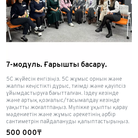
7-модуль. Ғарышты басқару.
5С жүйесін енгізіңіз. 5С жұмыс орнын және
жалпы кеңістікті дұрыс, тиімді және қауіпсіз
ұйымдастыруға бағытталған. Іздеу кезінде
және артық қозғалыс/тасымалдау кезінде
уақытты жоғалтпаңыз. Мүлікке ұқыпты қарау
мәдениетін және жұмыс әрекетінің әрбір
сантиметрін пайдалануды қалыптастырыңыз.
500 000₸