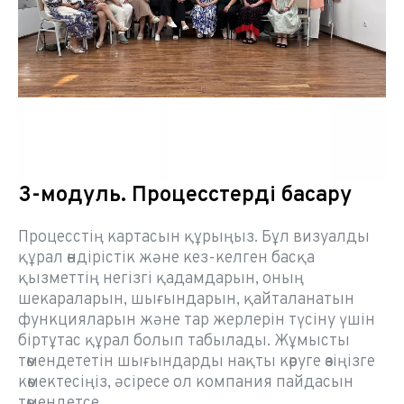
3-модуль. Процесстерді басқару
Процесстің картасын құрыңыз. Бұл визуалды
құрал өндірістік және кез-келген басқа
қызметтің негізгі қадамдарын, оның
шекараларын, шығындарын, қайталанатын
функцияларын және тар жерлерін түсіну үшін
біртұтас құрал болып табылады. Жұмысты
төмендететін шығындарды нақты көруге өзіңізге
көмектесіңіз, әсіресе ол компания пайдасын
төмендетсе.