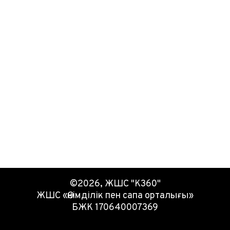
©2026, ЖШС "К360"
ЖШС «Өнімділік пен сапа орталығы»
БЖК 170640007369