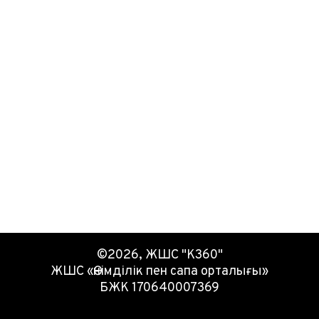
©2026, ЖШС "К360"
ЖШС «Өнімділік пен сапа орталығы»
БЖК 170640007369