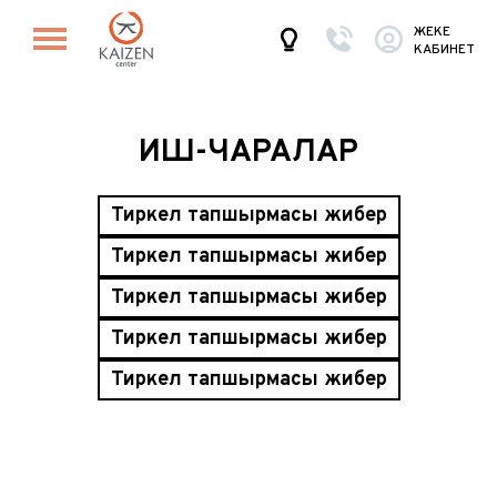
ЖЕКЕ
КАБИНЕТ
ИШ-ЧАРАЛАР
Тиркелү тапшырмасы жиберүү
Тиркелү тапшырмасы жиберүү
Тиркелү тапшырмасы жиберүү
Тиркелү тапшырмасы жиберүү
Тиркелү тапшырмасы жиберүү