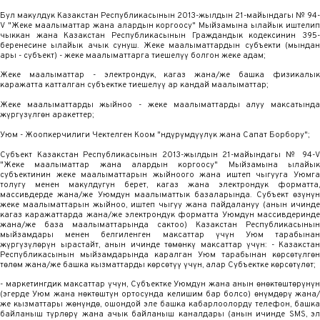
Бул макулдук Казакстан Республикасынын 2013-жылдын 21-майындагы № 94-
V "Жеке маалыматтар жана алардын коргоосу" Мыйзамына ылайык иштелип
чыккан жана Казакстан Республикасынын Граждандык кодексинин 395-
беренесине ылайык ачык сунуш. Жеке маалыматтардын субъекти (мындан
ары - субъект) - жеке маалыматтарга тиешелүү болгон жеке адам;
Жеке маалыматтар - электрондук, кагаз жана/же башка физикалык
каражатта катталган субъектке тиешелүү ар кандай маалыматтар;
Жеке маалыматтарды жыйноо - жеке маалыматтарды алуу максатында
жүргүзүлгөн аракеттер;
Уюм - Жоопкерчилиги Чектелген Коом "Өндүрүмдүүлүк жана Сапат Борбору";
Субъект Казакстан Республикасынын 2013-жылдын 21-майындагы № 94-V
"Жеке маалыматтар жана алардын коргоосу" Мыйзамына ылайык
субъектинин жеке маалыматтарын жыйноого жана иштеп чыгууга Уюмга
толугу менен макулдугун берет, кагаз жана электрондук форматта,
массивдерде жана/же Уюмдун маалыматтык базаларында. Субъект өзүнүн
жеке маалыматтарын жыйноо, иштеп чыгуу жана пайдалануу (анын ичинде
кагаз каражаттарда жана/же электрондук форматта Уюмдун массивдеринде
жана/же база маалыматтарында сактоо) Казакстан Республикасынын
мыйзамдары менен белгиленген максаттар үчүн Уюм тарабынан
жүргүзүлөрүн ырастайт, анын ичинде төмөнкү максаттар үчүн: - Казакстан
Республикасынын мыйзамдарында каралган Уюм тарабынан көрсөтүлгөн
төлөм жана/же башка кызматтарды көрсөтүү үчүн, алар Субъектке көрсөтүлөт;
- маркетингдик максаттар үчүн, Субъектке Уюмдун жана анын өнөктөштөрүнүн
(эгерде Уюм жана Өнөктөштүн ортосунда келишим бар болсо) өнүмдөрү жана/
же кызматтары жөнүндө, ошондой эле башка кабарлоолорду телефон, башка
байланыш түрлөрү жана ачык байланыш каналдары (анын ичинде SMS, эл