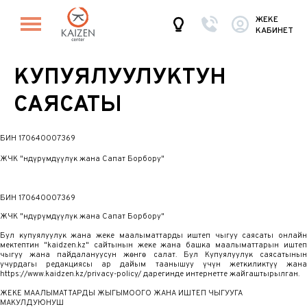
ЖЕКЕ
КАБИНЕТ
КУПУЯЛУУЛУКТУН
САЯСАТЫ
БИН 170640007369
ЖЧК "Өндүрүмдүүлүк жана Сапат Борбору"
БИН 170640007369
ЖЧК "Өндүрүмдүүлүк жана Сапат Борбору"
Бул купуялуулук жана жеке маалыматтарды иштеп чыгуу саясаты онлайн
мектептин "kaidzen.kz" сайтынын жеке жана башка маалыматтарын иштеп
чыгуу жана пайдалануусун жөнгө салат. Бул Купуялуулук саясатынын
учурдагы редакциясы ар дайым таанышуу үчүн жеткиликтүү жана
https://www.kaidzen.kz/privacy-policy/ дарегинде интернетте жайгаштырылган.
ЖЕКЕ МААЛЫМАТТАРДЫ ЖЫГЫМООГО ЖАНА ИШТЕП ЧЫГУУГА
МАКУЛДУЮНУШ