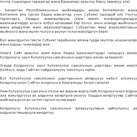
почта, социалдык тармактар жана башкалар) аркылуу берүү (жөнөтүү эле);
- Казакстан Республикасынын мыйзамдары менен белгиленген жана
белгилене ала турган башка максаттар үчүн. Субъект ошондой эле Үчүнчү
тараптарга, Уюмдун өнөктөштөрүнө (Уюм менен конфиденциалдык
маалыматтарды астыга албоо келишими бар болсо, анын ичинде жыйналып
жана өткөрүлгөн жеке маалыматтарды) Субъекттин жеке маалыматтарын
жыйноого жана иштеп чыгууга өзүнүн толук макулдугун берет.
Бул макулдуктун тексти Субъект тарабынан өзгөчө түрдө окулган, кошумчалар
жана каршы чыккандар жок.
Уюмга Сайт аркылуу жеке жана башка маалыматтарды тапшыруу менен
Колдонуучу ушул Купуялуулук саясатынын шарттары менен келишилет.
Эгерде Колдонуучу ушул Купуялуулук саясатынын шарттары менен макул
болбосо, анда Сайттан пайдаланууну токтотуусу керек.
Бул Купуялуулук саясатынын шарттарынын өзгөрүүсүз кабыл алынуусу
Колдонуучунун Сайтты колдонууга башталышы болуп саналат.
Уюм Купуялуулук саясатын (толук же жарым жартылай) Колдонуучунун алдын
ала макулдугусуз өз алдынча өзгөртүүгө укуктуу. Бардык өзгөртүүлөр Сайтта
жайгаштырылган сәттен тартып күчкө кирет.
Колдонуучу Купуялуулук саясатынын өзгөрүүчүүлөрүн көйчүлүктүү өз
алдынча текшерүүгө милдеттүү.