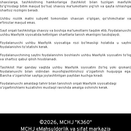
shaxslarga, tashkilotning hamkorlariga (tashkilot bilan tuzilgan maxfiylik
to'g'risidagi bitim mavjud bo'lsa) shaxsiy ma'lumotlarni yig'ish va qayta ishlashga
shartsiz roziligini beradi.
Ushbu rozilik matni subyekt tomonidan shaxsan o'qilgan, qo'shimchalar va
e'tirozlar mavjud emas.
Sayt orqali tashkilotga shaxsiy va boshqa ma'lumotlarni taqdim etib, Foydalanuvchi
ushbu Maxfiylik siyosatida keltirilgan shartlarla tanish ekanligini tasdiqlaydi.
Foydalanuvchi ushbu Maxfiylik siyosatiga rozi bo'lmasligi holatida u saytni
foydalanishni to'xtatishi kerak.
Foydalanuvchining saytni foydalanishni boshlashi ushbu Maxfiylik siyosatini to'liq
va shartsiz qabul qilish hisoblanadi.
Tashkilot Har qanday vaqtda ushbu Maxfiylik siyosatini (to'liq yoki qisman)
foydalanuvchi bilan oldindan muvofiqlashtirishsiz o'zgartirish huquqiga ega.
Barcha o'zgarishlar saytga joylashtirilgan paytdan kuchga kiradi.
Foydalanuvchi amaldagi tahrir bilan tanishish orqali Maxfiylik siyosatidagi
o'zgartirishlarni kuzatishni mustaqil ravishda amalga oshirishi kerak.
©2026, MCHJ "K360"
MCHJ «Mahsuldorlik va sifat markazi»