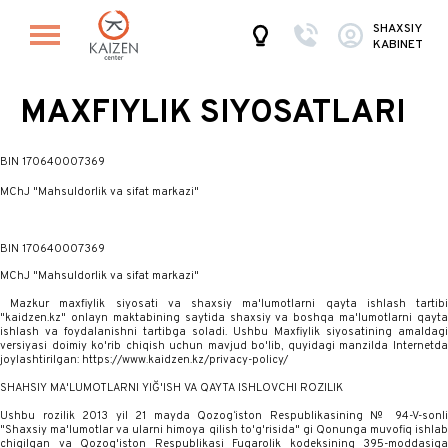
SHAXSIY
KABINET
MAXFIYLIK SIYOSATLARI
BIN 170640007369
MChJ "Mahsuldorlik va sifat markazi"
BIN 170640007369
MChJ "Mahsuldorlik va sifat markazi"
Mazkur maxfiylik siyosati va shaxsiy ma'lumotlarni qayta ishlash tartibi
"kaidzen.kz" onlayn maktabining saytida shaxsiy va boshqa ma'lumotlarni qayta
ishlash va foydalanishni tartibga soladi. Ushbu Maxfiylik siyosatining amaldagi
versiyasi doimiy ko'rib chiqish uchun mavjud bo'lib, quyidagi manzilda Internetda
joylashtirilgan: https://www.kaidzen.kz/privacy-policy/
SHAHSIY MA'LUMOTLARNI YIĞ'ISH VA QAYTA ISHLOVCHI ROZILIK
Ushbu rozilik 2013 yil 21 mayda Qozog‘iston Respublikasining № 94-V-sonli
"Shaxsiy ma'lumotlar va ularni himoya qilish to'g'risida" gi Qonunga muvofiq ishlab
chiqilgan va Qozog'iston Respublikasi Fuqarolik kodeksining 395-moddasiga