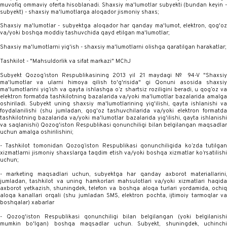
muvofiq ommaviy oferta hisoblanadi. Shaxsiy ma'lumotlar subyekti (bundan keyin -
subyekt) - shaxsiy ma'lumotlarga aloqador jismoniy shaxs;
Shaxsiy ma'lumotlar - subyektga aloqador har qanday ma'lumot, elektron, qog'oz
va/yoki boshqa moddiy tashuvchida qayd etilgan ma'lumotlar;
Shaxsiy ma'lumotlarni yig'ish - shaxsiy ma'lumotlarni olishga qaratilgan harakatlar;
Tashkilot - "Mahsuldorlik va sifat markazi" MChJ
Subyekt Qozog‘iston Respublikasining 2013 yil 21 maydagi № 94-V "Shaxsiy
ma'lumotlar va ularni himoya qilish to'g'risida" gi Qonuni asosida shaxsiy
ma'lumotlarini yig‘ish va qayta ishlashga o‘z shartsiz roziligini beradi, u qog‘oz va
elektron formatda tashkilotning bazalarida va/yoki ma'lumotlar bazalarida amalga
oshiriladi. Subyekt uning shaxsiy ma'lumotlarining yig'ilishi, qayta ishlanishi va
foydalanilishi (shu jumladan, qog'oz tashuvchilarida va/yoki elektron formatda
tashkilotning bazalarida va/yoki ma'lumotlar bazalarida yig'ilishi, qayta ishlanishi
va saqlanishi) Qozog'iston Respublikasi qonunchiligi bilan belgilangan maqsadlar
uchun amalga oshirilishini;
- Tashkilot tomonidan Qozog‘iston Respublikasi qonunchiligida ko‘zda tutilgan
xizmatlarni jismoniy shaxslarga taqdim etish va/yoki boshqa xizmatlar ko‘rsatilishi
uchun;
- marketing maqsadlari uchun, subyektga har qanday axborot materiallarini,
jumladan, tashkilot va uning hamkorlari mahsulotlari va/yoki xizmatlari haqida
axborot yetkazish, shuningdek, telefon va boshqa aloqa turlari yordamida, ochiq
aloqa kanallari orqali (shu jumladan SMS, elektron pochta, ijtimoiy tarmoqlar va
boshqalar) xabarlar
- Qozog'iston Respublikasi qonunchiligi bilan belgilangan (yoki belgilanishi
mumkin bo'lgan) boshqa maqsadlar uchun. Subyekt, shuningdek, uchinchi