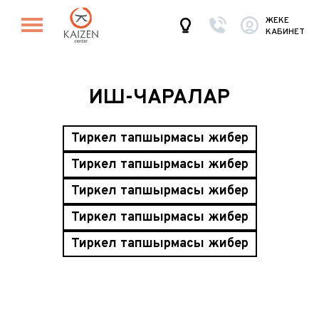
ЖЕКЕ
КАБИНЕТ
ИШ-ЧАРАЛАР
Тиркелү тапшырмасы жиберүү
Тиркелү тапшырмасы жиберүү
Тиркелү тапшырмасы жиберүү
Тиркелү тапшырмасы жиберүү
Тиркелү тапшырмасы жиберүү