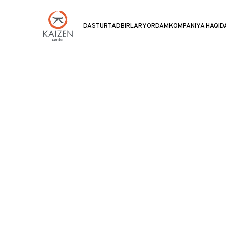
DASTUR
TADBIRLAR
YORDAM
KOMPANIYA HAQID