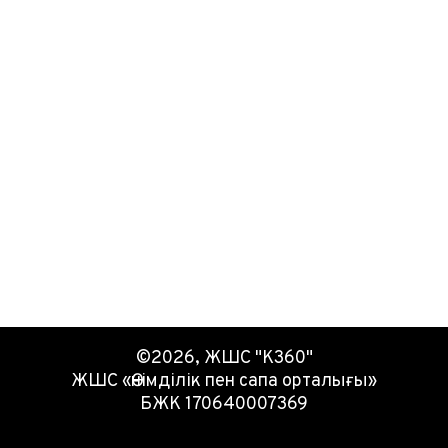
©2026, ЖШС "К360"
ЖШС «Өнімділік пен сапа орталығы»
БЖК 170640007369