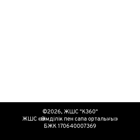
©2026, ЖШС "К360"
ЖШС «Өнімділік пен сапа орталығы»
БЖК 170640007369