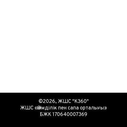
©2026, ЖШС "К360"
ЖШС «Өнімділік пен сапа орталығы»
БЖК 170640007369