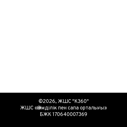
©2026, ЖШС "К360"
ЖШС «Өнімділік пен сапа орталығы»
БЖК 170640007369